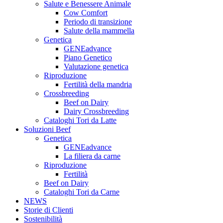
Salute e Benessere Animale
Cow Comfort
Periodo di transizione
Salute della mammella
Genetica
GENEadvance
Piano Genetico
Valutazione genetica
Riproduzione
Fertilità della mandria
Crossbreeding
Beef on Dairy
Dairy Crossbreeding
Cataloghi Tori da Latte
Soluzioni Beef
Genetica
GENEadvance
La filiera da carne
Riproduzione
Fertilità
Beef on Dairy
Cataloghi Tori da Carne
NEWS
Storie di Clienti
Sostenibilità