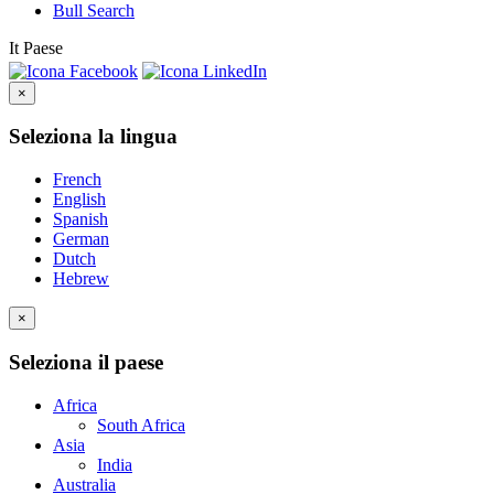
Bull Search
It
Paese
×
Seleziona la lingua
French
English
Spanish
German
Dutch
Hebrew
×
Seleziona il paese
Africa
South Africa
Asia
India
Australia