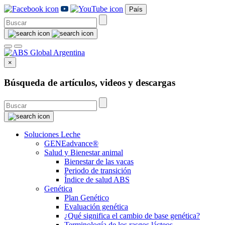
País
×
Búsqueda de artículos, videos y descargas
Soluciones Leche
GENEadvance®
Salud y Bienestar animal
Bienestar de las vacas
Periodo de transición
Índice de salud ABS
Genética
Plan Genético
Evaluación genética
¿Qué significa el cambio de base genética?
Terminología de los rasgos lácteos