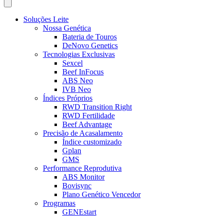
Soluções Leite
Nossa Genética
Bateria de Touros
DeNovo Genetics
Tecnologias Exclusivas
Sexcel
Beef InFocus
ABS Neo
IVB Neo
Índices Próprios
RWD Transition Right
RWD Fertilidade
Beef Advantage
Precisão de Acasalamento
Índice customizado
Gplan
GMS
Performance Reprodutiva
ABS Monitor
Bovisync
Plano Genético Vencedor
Programas
GENEstart