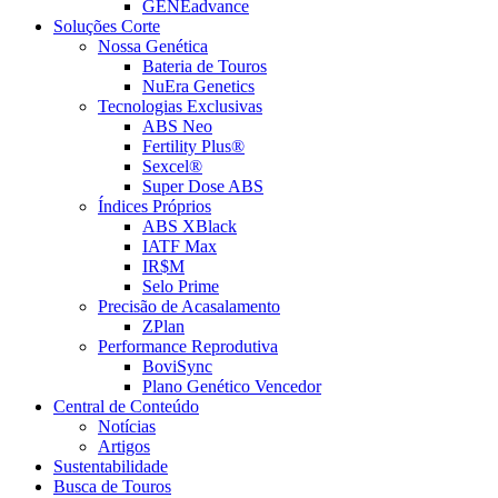
GENEadvance
Soluções Corte
Nossa Genética
Bateria de Touros
NuEra Genetics
Tecnologias Exclusivas
ABS Neo
Fertility Plus®
Sexcel®
Super Dose ABS
Índices Próprios
ABS XBlack
IATF Max
IR$M
Selo Prime
Precisão de Acasalamento
ZPlan
Performance Reprodutiva
BoviSync
Plano Genético Vencedor
Central de Conteúdo
Notícias
Artigos
Sustentabilidade
Busca de Touros