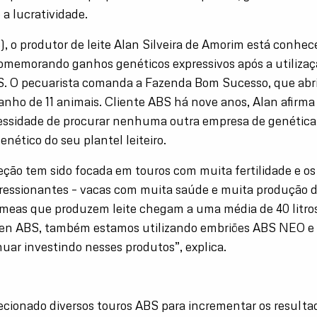
a lucratividade.
, o produtor de leite Alan Silveira de Amorim está conhe
comemorando ganhos genéticos expressivos após a utilizaç
S. O pecuarista comanda a Fazenda Bom Sucesso, que ab
nho de 11 animais. Cliente ABS há nove anos, Alan afirm
essidade de procurar nenhuma outra empresa de genética 
enético do seu plantel leiteiro.
eção tem sido focada em touros com muita fertilidade e os
ressionantes – vacas com muita saúde e muita produção de 
meas que produzem leite chegam a uma média de 40 litros 
en ABS, também estamos utilizando embriões ABS NEO e
uar investindo nesses produtos”, explica.
ecionado diversos touros ABS para incrementar os resulta