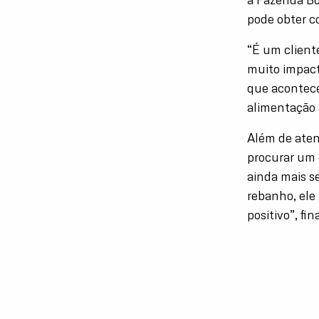
pode obter 
“É um client
muito impact
que acontece
alimentação 
Além de aten
procurar um 
ainda mais s
rebanho, ele
positivo”, fina