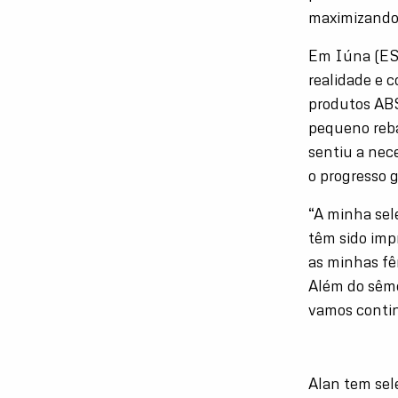
maximizando 
Em Iúna (ES)
realidade e 
produtos AB
pequeno reba
sentiu a nec
o progresso g
“A minha sel
têm sido imp
as minhas fê
Além do sêm
vamos contin
Alan tem sel