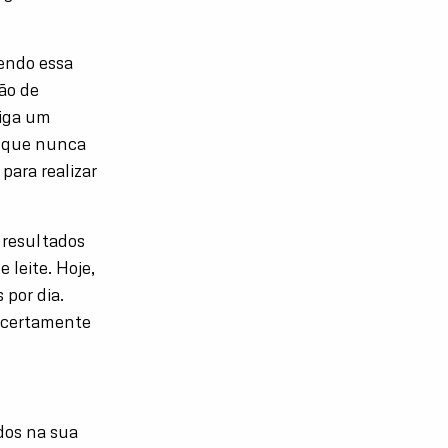
cendo essa
ão de
riga um
a que nunca
para realizar
 resultados
leite. Hoje,
por dia.
 certamente
dos na sua