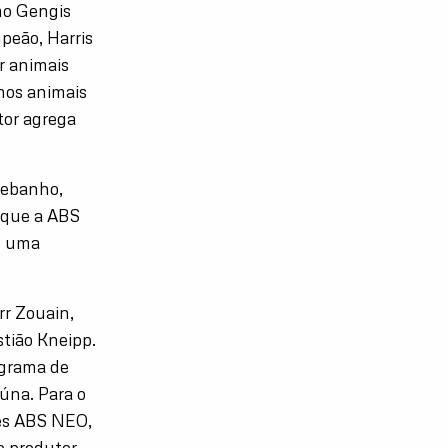
mo Gengis
mpeão, Harris
r animais
nos animais
tor agrega
rebanho,
o que a ABS
o uma
rr Zouain,
tião Kneipp.
ograma de
úna. Para o
ões ABS NEO,
 produtor