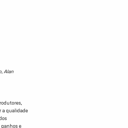
, Alan
rodutores,
r a qualidade
dos
s ganhos e