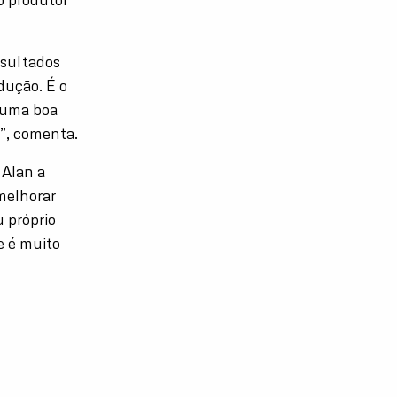
esultados
dução. É o
 uma boa
”, comenta.
 Alan a
melhorar
 próprio
e é muito