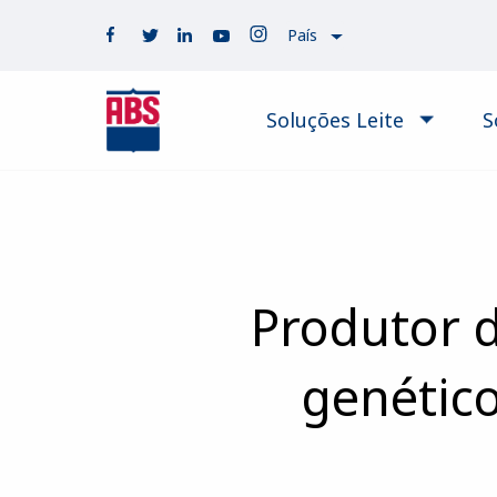
País
Soluções Leite
S
Produtor 
genétic