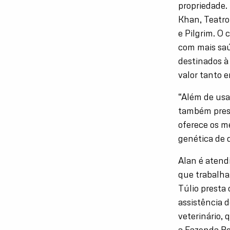
propriedade.
Khan, Teatro,
e Pilgrim. O
com mais saú
destinados à
valor tanto 
“Além de usa
também prest
oferece os 
genética de 
Alan é atend
que trabalha
Túlio presta
assistência 
veterinário,
a Fazenda B