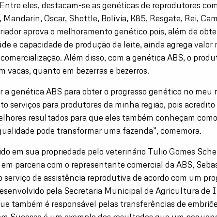
 Entre eles, destacam-se as genéticas de reprodutores co
 Mandarin, Oscar, Shottle, Bolívia, K85, Resgate, Rei, Ca
 criador aprova o melhoramento genético pois, além de obte
de e capacidade de produção de leite, ainda agrega valor 
 comercialização. Além disso, com a genética ABS, o produ
em vacas, quanto em bezerras e bezerros.
r a genética ABS para obter o progresso genético no meu 
o serviços para produtores da minha região, pois acredit
melhores resultados para que eles também conheçam com
qualidade pode transformar uma fazenda”, comemora.
ido em sua propriedade pelo veterinário Tulio Gomes Sche
 em parceria com o representante comercial da ABS, Sebas
 o serviço de assistência reprodutiva de acordo com um pr
desenvolvido pela Secretaria Municipal de Agricultura de I
 que também é responsável pelas transferências de embri
om Sucesso é um exemplo dos resultados que um pequeno