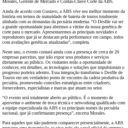
Morales, Gerente de Mercado e Contas-Chave Corte da ABS.
Ainda de acordo com Gustavo, a ABS vive seu melhor momento da
história em termos de maturidade de bateria de touros totalmente
alinhada com as demandas da pecuária moderna. “O Desfile vai ser
a grande oportunidade para abrirmos a vitrine da nossa genética de
corte para o mercado. Apresentaremos as principais novidades e
reprodutores que já se destacam pela performance em campo, todos
com avaliações genéticas atualizadas”, completa.
Neste ano, o evento contará ainda com a presença de cerca de 20
empresas parceiras, que irão expor seus produtos e serviços
diretamente ao público. Os visitantes terão a oportunidade de
conhecer, em detalhes, as tecnologias e soluções que impulsionam o
progresso porteira adentro. Essa integração transforma o Desfile de
Touros em um verdadeiro ponto de encontro da cadeia produtiva da
pecuária, promovendo conexões estratégicas entre criadores,
fornecedores, especialistas e marcas que atuam no setor.
“O evento será totalmente aberto ao público. É o momento de
aproveitar o ambiente de troca técnica e networking qualificado com
a equipe especializada da ABS e os principais nomes da pecuária
nacional, que já confirmaram presença”, encerra Morales.
Para aqueles que não puderem comparecer presencialmente, a ABS
preparou uma transmissão ao vivo pelo elo canal oficial da empresa