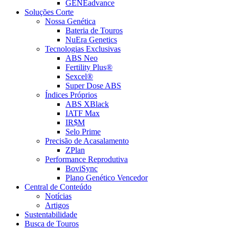
GENEadvance
Soluções Corte
Nossa Genética
Bateria de Touros
NuEra Genetics
Tecnologias Exclusivas
ABS Neo
Fertility Plus®
Sexcel®
Super Dose ABS
Índices Próprios
ABS XBlack
IATF Max
IR$M
Selo Prime
Precisão de Acasalamento
ZPlan
Performance Reprodutiva
BoviSync
Plano Genético Vencedor
Central de Conteúdo
Notícias
Artigos
Sustentabilidade
Busca de Touros