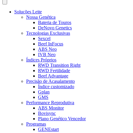
Soluções Leite
Nossa Genética
Bateria de Touros
DeNovo Genetics
Tecnologias Exclusivas
Sexcel
Beef InFocus
ABS Neo
IVB Neo
Índices Próprios
RWD Transition Right
RWD Fertilidade
Beef Advantage
Precisão de Acasalamento
Índice customizado
Gplan
GMS
Performance Reprodutiva
ABS Monitor
Bovisync
Plano Genético Vencedor
Programas
GENEstart