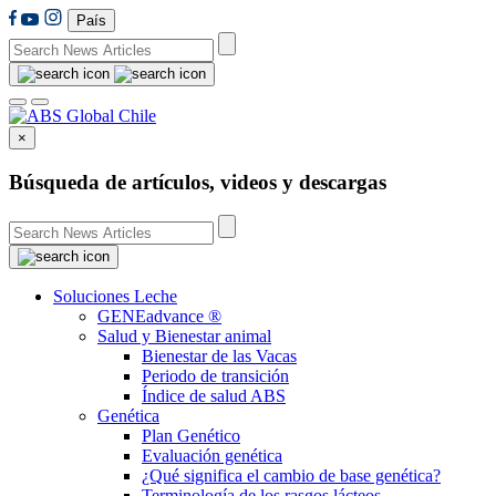
País
×
Búsqueda de artículos, videos y descargas
Soluciones Leche
GENEadvance ®
Salud y Bienestar animal
Bienestar de las Vacas
Periodo de transición
Índice de salud ABS
Genética
Plan Genético
Evaluación genética
¿Qué significa el cambio de base genética?
Terminología de los rasgos lácteos