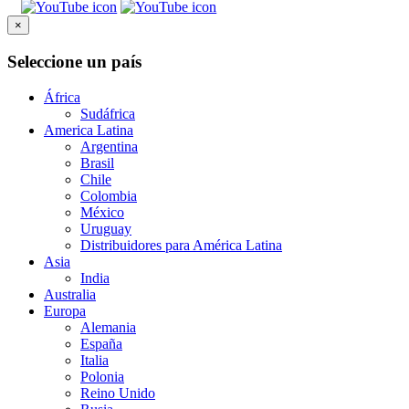
×
Seleccione un país
África
Sudáfrica
America Latina
Argentina
Brasil
Chile
Colombia
México
Uruguay
Distribuidores para América Latina
Asia
India
Australia
Europa
Alemania
España
Italia
Polonia
Reino Unido