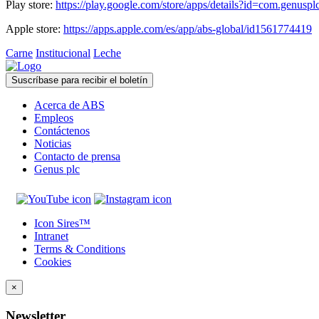
Play store:
https://play.google.com/store/apps/details?id=com.genus
Apple store:
https://apps.apple.com/es/app/abs-global/id1561774419
Carne
Institucional
Leche
Suscríbase para recibir el boletín
Acerca de ABS
Empleos
Contáctenos
Noticias
Contacto de prensa
Genus plc
Icon Sires™
Intranet
Terms & Conditions
Cookies
×
Newsletter