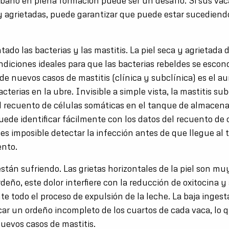
ebaño en plena formación puede ser un desafío. Si sus vac
y agrietadas, puede garantizar que puede estar sucediend
do las bacterias y las mastitis. La piel seca y agrietada d
ndiciones ideales para que las bacterias rebeldes se esco
e nuevos casos de mastitis (clínica y subclínica) es el a
terias en la ubre. Invisible a simple vista, la mastitis sub
 recuento de células somáticas en el tanque de almacen
ede identificar fácilmente con los datos del recuento de 
 es imposible detectar la infección antes de que llegue al
ento.
stán sufriendo. Las grietas horizontales de la piel son mu
deño, este dolor interfiere con la reducción de oxitocina y
e todo el proceso de expulsión de la leche. La baja ingest
ar un ordeño incompleto de los cuartos de cada vaca, lo
nuevos casos de mastitis.