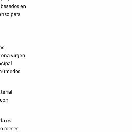
s basados en
enso para
os,
arena virgen
ncipal
s húmedos
terial
 con
da es
ro meses.