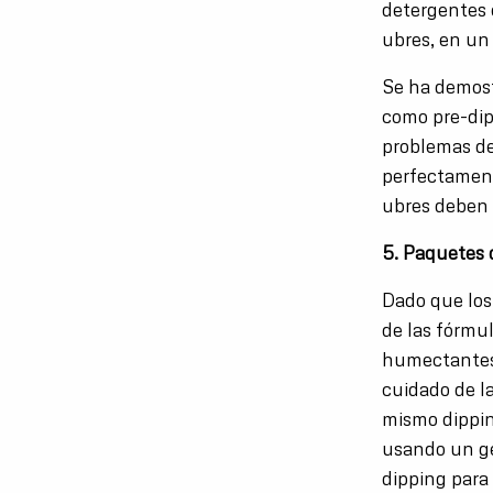
detergentes 
ubres, en un
Se ha demostr
como pre-dip
problemas de
perfectament
ubres deben 
5. Paquetes 
Dado que los
de las fórmu
humectantes u
cuidado de l
mismo dippin
usando un ge
dipping para 