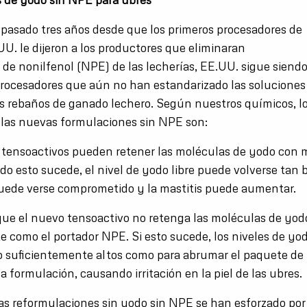
asado tres años desde que los primeros procesadores de
UU. le dijeron a los productores que eliminaran
s de nonilfenol (NPE) de las lecherías, EE.UU. sigue siend
procesadores que aún no han estandarizado las soluciones 
s rebaños de ganado lechero. Según nuestros químicos, l
 las nuevas formulaciones sin NPE son:
 tensoactivos pueden retener las moléculas de yodo con
o esto sucede, el nivel de yodo libre puede volverse tan b
puede verse comprometido y la mastitis puede aumentar.
 que el nuevo tensoactivo no retenga las moléculas de yod
 como el portador NPE. Si esto sucede, los niveles de yod
o suficientemente altos como para abrumar el paquete de 
 la formulación, causando irritación en la piel de las ubres.
las reformulaciones sin yodo sin NPE se han esforzado por