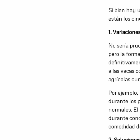
Si bien hay u
están los ci
1. Variacione
No sería prud
pero la form
definitivame
a las vacas c
agrícolas cu
Por ejemplo,
durante los p
normales. El 
durante cond
comodidad de 
2. Solucione