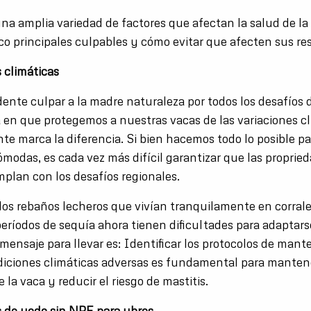
na amplia variedad de factores que afectan la salud de la
nco principales culpables y cómo evitar que afecten sus re
s climáticas
ente culpar a la madre naturaleza por todos los desafíos d
a en que protegemos a nuestras vacas de las variaciones c
nte marca la diferencia. Si bien hacemos todo lo posible 
ómodas, es cada vez más difícil garantizar que las proprie
mplan con los desafíos regionales.
 los rebaños lecheros que vivían tranquilamente en corrale
eríodos de sequía ahora tienen dificultades para adaptarse
mensaje para llevar es: Identificar los protocolos de man
iciones climáticas adversas es fundamental para mantene
la vaca y reducir el riesgo de mastitis.
s de yodo sin NPE para ubres