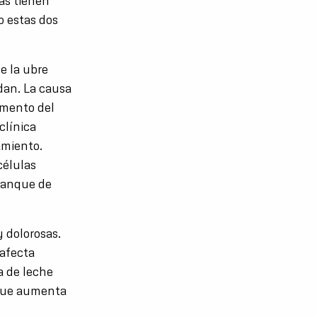
as tienen
o estas dos
e la ubre
ndan. La causa
umento del
clínica
amiento.
células
 tanque de
y dolorosas.
 afecta
a de leche
 que aumenta