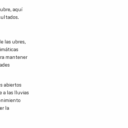
 ubre, aquí
sultados.
e las ubres,
limáticas
para mantener
dades
s abiertos
 a las lluvias
tenimiento
r la