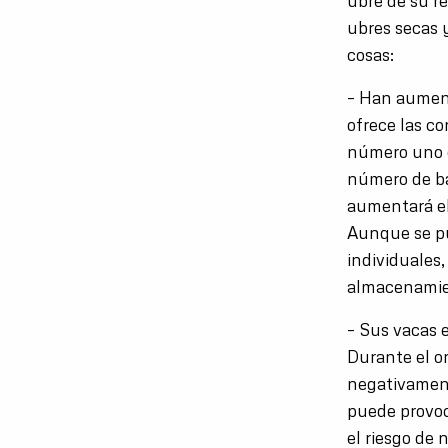
ubre de su r
ubres secas 
cosas:
– Han aumenta
ofrece las co
número uno d
número de bac
aumentará el
Aunque se pu
individuales,
almacenami
– Sus vacas e
Durante el or
negativament
puede provoc
el riesgo de 