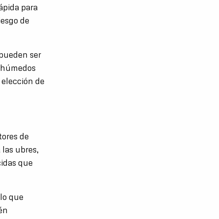
ápida para
iesgo de
 pueden ser
es húmedos
 elección de
tores de
 las ubres,
cidas que
 lo que
ién