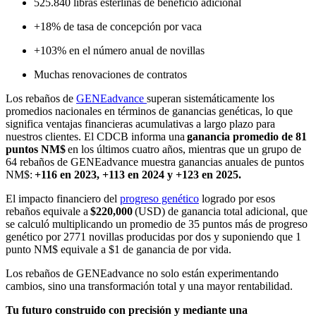
525.840 libras esterlinas de beneficio adicional
+18% de tasa de concepción por vaca
+103% en el número anual de novillas
Muchas renovaciones de contratos
Los rebaños de
GENEadvance
superan sistemáticamente los
promedios nacionales en términos de ganancias genéticas, lo que
significa ventajas financieras acumulativas a largo plazo para
nuestros clientes. El CDCB informa una
ganancia promedio de 81
puntos NM$
en los últimos cuatro años, mientras que un grupo de
64 rebaños de GENEadvance muestra ganancias anuales de puntos
NM$:
+116 en 2023, +113 en 2024 y +123 en 2025.
El impacto financiero del
progreso genético
logrado por esos
rebaños equivale a
$220,000
(USD) de ganancia total adicional, que
se calculó multiplicando un promedio de 35 puntos más de progreso
genético por 2771 novillas producidas por dos y suponiendo que 1
punto NM$ equivale a $1 de ganancia de por vida.
Los rebaños de GENEadvance no solo están experimentando
cambios, sino una transformación total y una mayor rentabilidad.
Tu futuro construido con precisión y mediante una