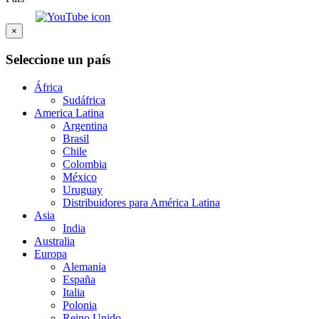
×
Seleccione un país
África
Sudáfrica
America Latina
Argentina
Brasil
Chile
Colombia
México
Uruguay
Distribuidores para América Latina
Asia
India
Australia
Europa
Alemania
España
Italia
Polonia
Reino Unido