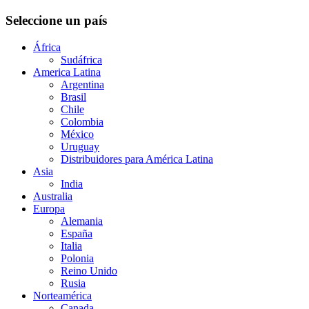
Seleccione un país
África
Sudáfrica
America Latina
Argentina
Brasil
Chile
Colombia
México
Uruguay
Distribuidores para América Latina
Asia
India
Australia
Europa
Alemania
España
Italia
Polonia
Reino Unido
Rusia
Norteamérica
Canada