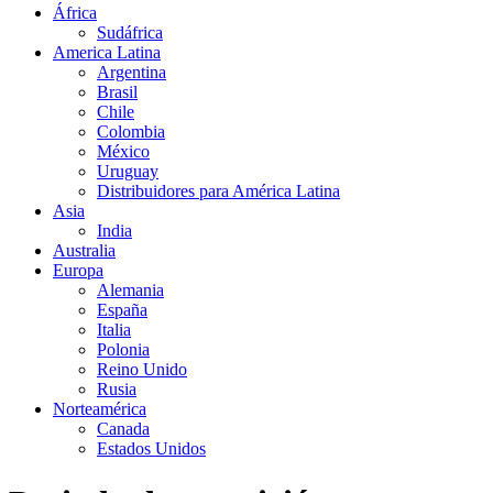
África
Sudáfrica
America Latina
Argentina
Brasil
Chile
Colombia
México
Uruguay
Distribuidores para América Latina
Asia
India
Australia
Europa
Alemania
España
Italia
Polonia
Reino Unido
Rusia
Norteamérica
Canada
Estados Unidos