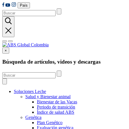
País
×
Búsqueda de artículos, videos y descargas
Soluciones Leche
Salud y Bienestar animal
Bienestar de las Vacas
Periodo de transición
Índice de salud ABS
Genética
Plan Genético
Evaluación genética