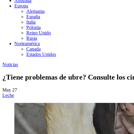
Australia
Europa
Alemania
España
Italia
Polonia
Reino Unido
Rusia
Norteamérica
Canada
Estados Unidos
Noticias
¿Tiene problemas de ubre? Consulte los c
May 27
Leche