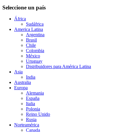
Seleccione un país
África
Sudáfrica
America Latina
Argentina
Brasil
Chile
Colombia
México
Uruguay
Distribuidores para América Latina
Asia
India
Australia
Europa
Alemania
España
Italia
Polonia
Reino Unido
Rusia
Norteamérica
Canada