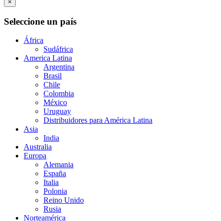
×
Seleccione un país
África
Sudáfrica
America Latina
Argentina
Brasil
Chile
Colombia
México
Uruguay
Distribuidores para América Latina
Asia
India
Australia
Europa
Alemania
España
Italia
Polonia
Reino Unido
Rusia
Norteamérica