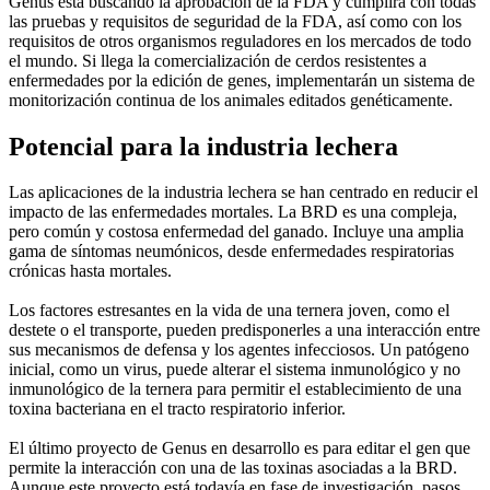
Genus está buscando la aprobación de la FDA y cumplirá con todas
las pruebas y requisitos de seguridad de la FDA, así como con los
requisitos de otros organismos reguladores en los mercados de todo
el mundo. Si llega la comercialización de cerdos resistentes a
enfermedades por la edición de genes, implementarán un sistema de
monitorización continua de los animales editados genéticamente.
Potencial para la industria lechera
Las aplicaciones de la industria lechera se han centrado en reducir el
impacto de las enfermedades mortales. La BRD es una compleja,
pero común y costosa enfermedad del ganado. Incluye una amplia
gama de síntomas neumónicos, desde enfermedades respiratorias
crónicas hasta mortales.
Los factores estresantes en la vida de una ternera joven, como el
destete o el transporte, pueden predisponerles a una interacción entre
sus mecanismos de defensa y los agentes infecciosos. Un patógeno
inicial, como un virus, puede alterar el sistema inmunológico y no
inmunológico de la ternera para permitir el establecimiento de una
toxina bacteriana en el tracto respiratorio inferior.
El último proyecto de Genus en desarrollo es para editar el gen que
permite la interacción con una de las toxinas asociadas a la BRD.
Aunque este proyecto está todavía en fase de investigación, pasos