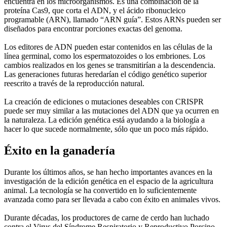
encuentra en los microorganismos. Es una combinación de la
proteína Cas9, que corta el ADN, y el ácido ribonucleico
programable (ARN), llamado “ARN guía”. Estos ARNs pueden ser
diseñados para encontrar porciones exactas del genoma.
Los editores de ADN pueden estar contenidos en las células de la
línea germinal, como los espermatozoides o los embriones. Los
cambios realizados en los genes se transmitirían a la descendencia.
Las generaciones futuras heredarían el código genético superior
reescrito a través de la reproducción natural.
La creación de ediciones o mutaciones deseables con CRISPR
puede ser muy similar a las mutaciones del ADN que ya ocurren en
la naturaleza. La edición genética está ayudando a la biología a
hacer lo que sucede normalmente, sólo que un poco más rápido.
Éxito en la ganadería
Durante los últimos años, se han hecho importantes avances en la
investigación de la edición genética en el espacio de la agricultura
animal. La tecnología se ha convertido en lo suficientemente
avanzada como para ser llevada a cabo con éxito en animales vivos.
Durante décadas, los productores de carne de cerdo han luchado
contra el Virus del Síndrome Respiratorio y Reproductivo Porcino