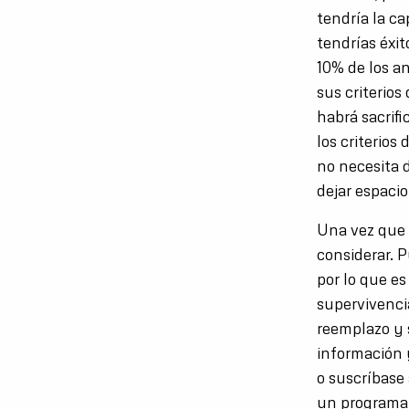
tendría la c
tendrías éxi
10% de los an
sus criterios
habrá sacrifi
los criterios
no necesita 
dejar espaci
Una vez que 
considerar. 
por lo que e
supervivenci
reemplazo y 
información 
o suscríbase
un programa 