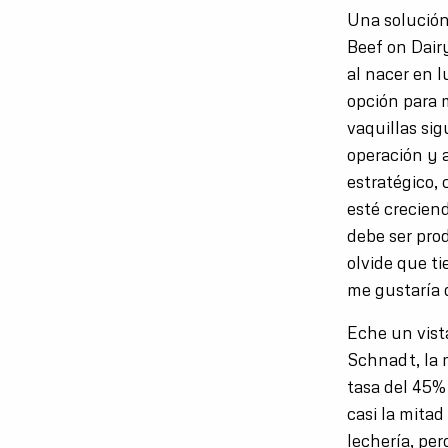
Una solución
Beef on Dair
al nacer en l
opción para m
vaquillas si
operación y 
estratégico
esté crecien
debe ser pro
olvide que t
me gustaría 
Eche un vist
Schnadt, la 
tasa del 45%
casi la mitad
lechería, pe