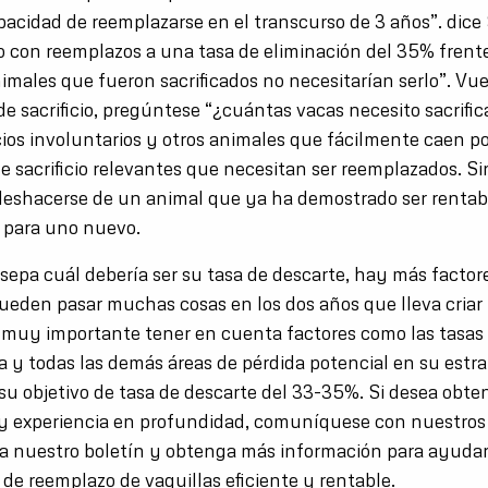
apacidad de reemplazarse en el transcurso de 3 años”. dice
to con reemplazos a una tasa de eliminación del 35% frente
imales que fueron sacrificados no necesitarían serlo”. Vue
 de sacrificio, pregúntese “¿cuántas vacas necesito sacrifi
cios involuntarios y otros animales que fácilmente caen p
 de sacrificio relevantes que necesitan ser reemplazados. S
deshacerse de un animal que ya ha demostrado ser rentabl
o para uno nuevo.
sepa cuál debería ser su tasa de descarte, hay más factor
Pueden pasar muchas cosas en los dos años que lleva criar 
s muy importante tener en cuenta factores como las tasas
a y todas las demás áreas de pérdida potencial en su estra
su objetivo de tasa de descarte del 33-35%. Si desea obte
y experiencia en profundidad, comuníquese con nuestros 
 a nuestro boletín y obtenga más información para ayudar
de reemplazo de vaquillas eficiente y rentable.