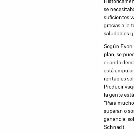
Históricamen
se necesitab
suficientes 
gracias a la 
saludables y 
Según Evan S
plan, se pue
criando dema
está empujan
rentables so
Producir vaqu
la gente está
“Para muchos
superan o so
ganancia, so
Schnadt.