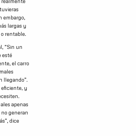
e realmente
tuvieras
in embargo,
más largas y
 o rentable.
l, “Sin un
e esté
te, el carro
imales
n llegando”.
eficiente, y
ecesiten.
nales apenas
a no generan
ás”, dice