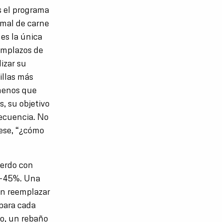
s el programa
imal de carne
es la única
eemplazos de
izar su
illas más
menos que
, su objetivo
secuencia. No
tese, “¿cómo
uerdo con
8-45%. Una
an reemplazar
 para cada
so, un rebaño