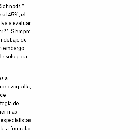
 Schnadt ”
 al 45%, el
lva a evaluar
car?”. Siempre
or debajo de
in embargo,
e solo para
es a
una vaquilla,
 de
tegia de
ner más
especialistas
lo a formular