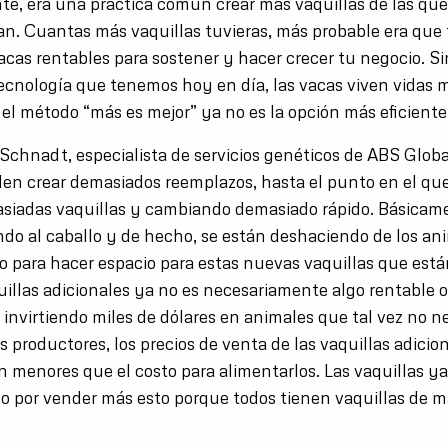
te, era una práctica común crear más vaquillas de las qu
an. Cuantas más vaquillas tuvieras, más probable era que 
vacas rentables para sostener y hacer crecer tu negocio. S
tecnología que tenemos hoy en día, las vacas viven vidas 
el método “más es mejor” ya no es la opción más eficiente
chnadt, especialista de servicios genéticos de ABS Globa
den crear demasiados reemplazos, hasta el punto en el qu
siadas vaquillas y cambiando demasiado rápido. Básicamen
do al caballo y de hecho, se están deshaciendo de los an
lo para hacer espacio para estas nuevas vaquillas que está
illas adicionales ya no es necesariamente algo rentable o 
 invirtiendo miles de dólares en animales que tal vez no n
 productores, los precios de venta de las vaquillas adicio
n menores que el costo para alimentarlos. Las vaquillas y
lo por vender más esto porque todos tienen vaquillas de m