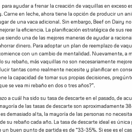
 para ayudar a frenar la creación de vaquillas en exceso e
y. Carne en leche, ahora tiene la opción de producir un an
ugar de una vaca adicional. Sin embargo, Beef on Dairy no 
ejorar la eficiencia. La planificación estratégica de sus r
gue siendo una de las mejores maneras de ayudar a racional
ahorrar dinero. Para adoptar un plan de reemplazo de vaqu
, comience con un cambio de mentalidad. Nuevamente, a 
do su rebaño, más vaquillas no son necesariamente mejores
ducir tantas como realmente necesite y planificar en con
iene la capacidad de tomar sus propias decisiones, pregún
que se vea mi rebaño en dos o tres años?”.
azo a cuál ha sido su tasa de descarte en el pasado, de ac
mayoría de las tasas de descarte son aproximadamente 3
 es demasiado alta, la mayoría de las personas no necesit
 de su rebaño cada año. La tasa de descarte ideal es única
ro un buen punto de partida es de “33-35%. Si ese es el ca