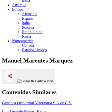
India
Australia
Europa
Alemania
España
Italia
Polonia
Reino Unido
Rusia
Norteamérica
Canada
Estados Unidos
Manuel Marentes Marquez
Contenidos Similares
Genética Occidental Veterinaria S.A.de C.V.
Luis Gerardo Iñiguez Barreto