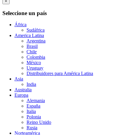
×
Seleccione un país
África
Sudáfrica
America Latina
Argentina
Brasil
Chile
Colombia
México
Uruguay
Distribuidores para América Latina
Asia
India
Australia
Europa
Alemania
España
Italia
Polonia
Reino Unido
Rusia
Norteamérica