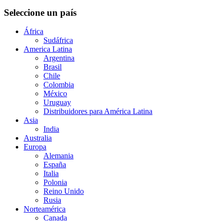
Seleccione un país
África
Sudáfrica
America Latina
Argentina
Brasil
Chile
Colombia
México
Uruguay
Distribuidores para América Latina
Asia
India
Australia
Europa
Alemania
España
Italia
Polonia
Reino Unido
Rusia
Norteamérica
Canada