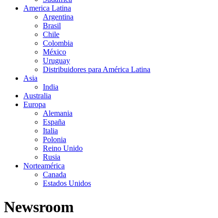
America Latina
Argentina
Brasil
Chile
Colombia
México
Uruguay
Distribuidores para América Latina
Asia
India
Australia
Europa
Alemania
España
Italia
Polonia
Reino Unido
Rusia
Norteamérica
Canada
Estados Unidos
Newsroom