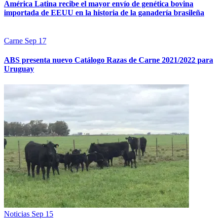
América Latina recibe el mayor envío de genética bovina
importada de EEUU en la historia de la ganadería brasileña
Carne
Sep 17
ABS presenta nuevo Catálogo Razas de Carne 2021/2022 para
Uruguay
Noticias
Sep 15