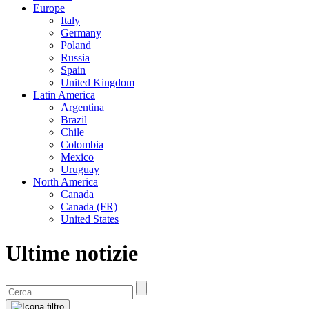
Europe
Italy
Germany
Poland
Russia
Spain
United Kingdom
Latin America
Argentina
Brazil
Chile
Colombia
Mexico
Uruguay
North America
Canada
Canada (FR)
United States
Ultime notizie