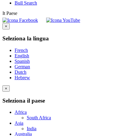
Bull Search
It
Paese
×
Seleziona la lingua
French
English
Spanish
German
Dutch
Hebrew
×
Seleziona il paese
Africa
South Africa
Asia
India
Australia