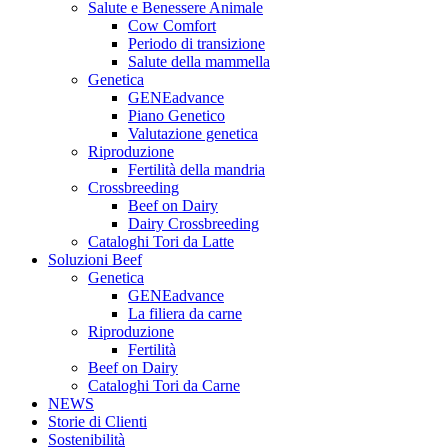
Salute e Benessere Animale
Cow Comfort
Periodo di transizione
Salute della mammella
Genetica
GENEadvance
Piano Genetico
Valutazione genetica
Riproduzione
Fertilità della mandria
Crossbreeding
Beef on Dairy
Dairy Crossbreeding
Cataloghi Tori da Latte
Soluzioni Beef
Genetica
GENEadvance
La filiera da carne
Riproduzione
Fertilità
Beef on Dairy
Cataloghi Tori da Carne
NEWS
Storie di Clienti
Sostenibilità