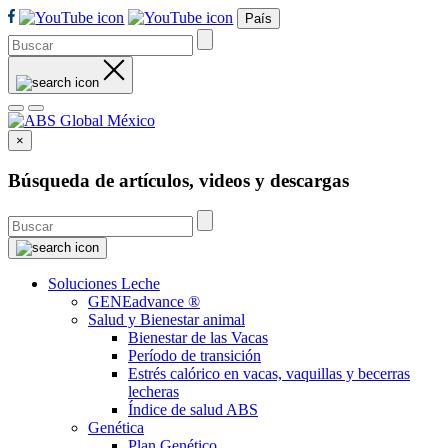
País
×
Búsqueda de artículos, videos y descargas
Soluciones Leche
GENEadvance ®
Salud y Bienestar animal
Bienestar de las Vacas
Período de transición
Estrés calórico en vacas, vaquillas y becerras
lecheras
Índice de salud ABS
Genética
Plan Genético