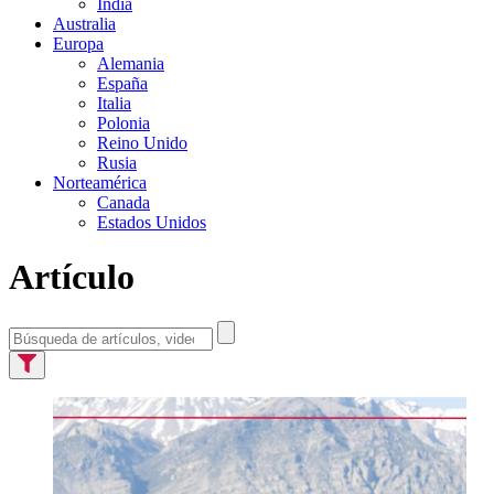
India
Australia
Europa
Alemania
España
Italia
Polonia
Reino Unido
Rusia
Norteamérica
Canada
Estados Unidos
Artículo