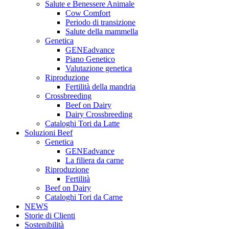
Salute e Benessere Animale
Cow Comfort
Periodo di transizione
Salute della mammella
Genetica
GENEadvance
Piano Genetico
Valutazione genetica
Riproduzione
Fertilità della mandria
Crossbreeding
Beef on Dairy
Dairy Crossbreeding
Cataloghi Tori da Latte
Soluzioni Beef
Genetica
GENEadvance
La filiera da carne
Riproduzione
Fertilità
Beef on Dairy
Cataloghi Tori da Carne
NEWS
Storie di Clienti
Sostenibilità