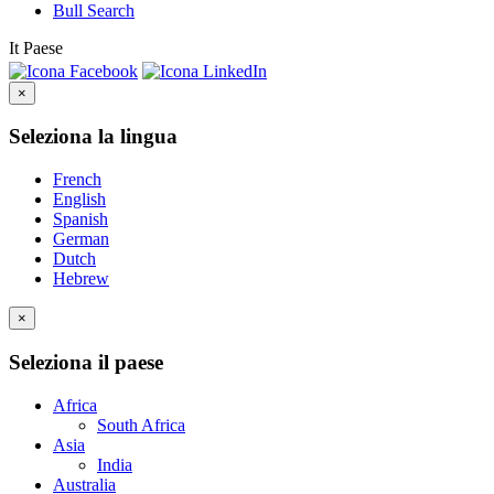
Bull Search
It
Paese
×
Seleziona la lingua
French
English
Spanish
German
Dutch
Hebrew
×
Seleziona il paese
Africa
South Africa
Asia
India
Australia