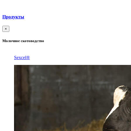
Продукты
×
Молочное скотоводство
Sexcel®