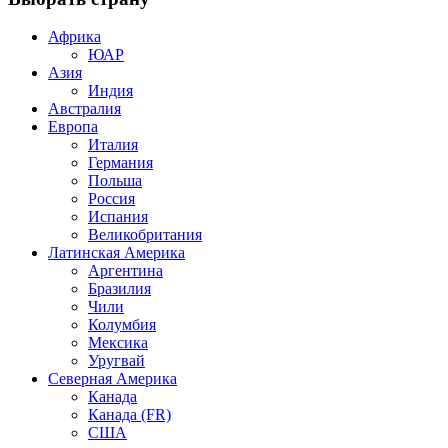
Африка
ЮАР
Азия
Индия
Австралия
Европа
Италия
Германия
Польша
Россия
Испания
Великобритания
Латинская Америка
Аргентина
Бразилия
Чили
Колумбия
Мексика
Уругвай
Северная Америка
Канада
Канада (FR)
США