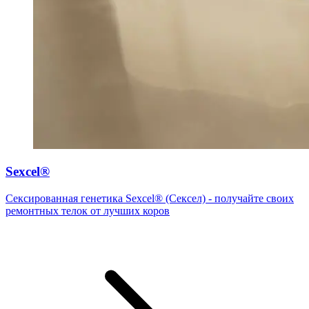
Sexcel®
Сексированная генетика Sexcel® (Сексел) - получайте своих
ремонтных телок от лучших коров