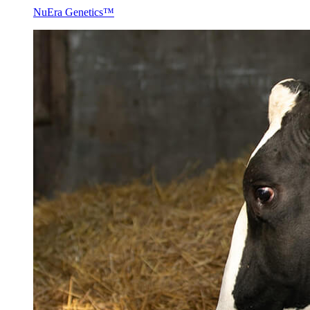
NuEra Genetics™