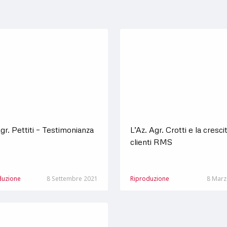
gr. Pettiti – Testimonianza
L’Az. Agr. Crotti e la cresci
S
clienti RMS
duzione
8 Settembre 2021
Riproduzione
8 Marz